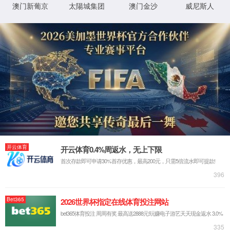
瓷砖要耐用 就选5163澳门银银河
关于5163澳门银银河
产品中心
招商加盟
工程案例
新闻动态