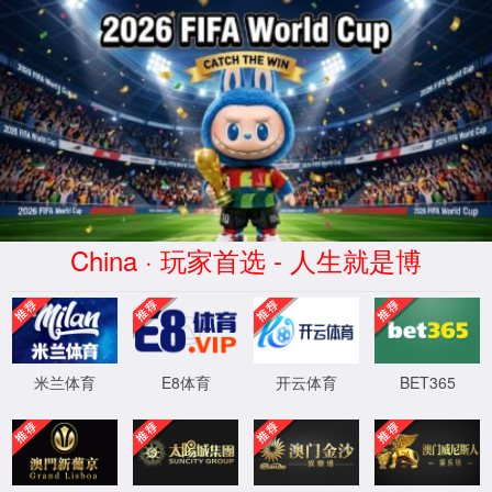
中国·5163澳门银银河(股份
有限公司)-Official website
首页
>
产品中心
>
金丝绒
>
750x1500
>
LZ715JR515E 莱姆石
LZ715JR515E 莱姆石